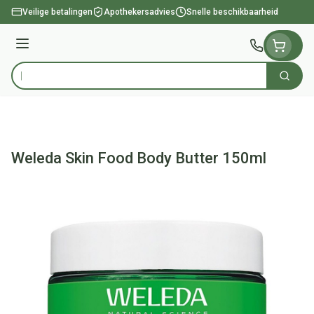
Ga naar de inhoud
Veilige betalingen
Apothekersadvies
Snelle beschikbaarheid
Menu
Zoek
Product, merk, categorie...
Weleda Skin Food Body Butter 150ml