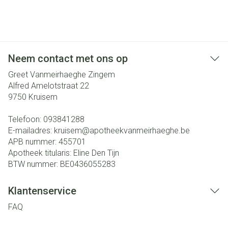
Neem contact met ons op
Greet Vanmeirhaeghe Zingem
Alfred Amelotstraat 22
9750
Kruisem
Telefoon:
093841288
E-mailadres:
kruisem@
apotheekvanmeirhaeghe.be
APB nummer:
455701
Apotheek titularis:
Eline Den Tijn
BTW nummer:
BE0436055283
Klantenservice
FAQ