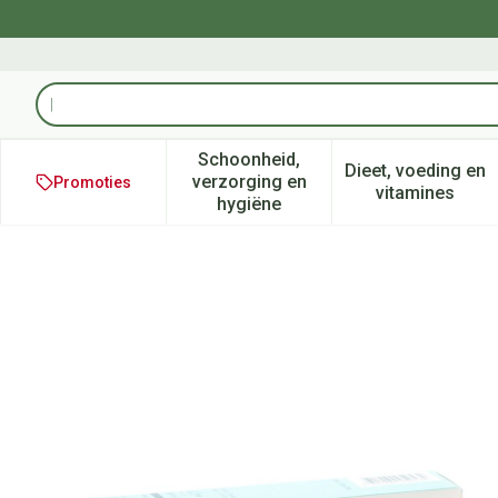
Ga naar de inhoud
Product, merk, categorie...
Schoonheid,
Dieet, voeding en
verzorging en
Promoties
Toon submenu voor Schoonheid
Toon subm
vitamines
hygiëne
Widmer Carbamide Creme N/