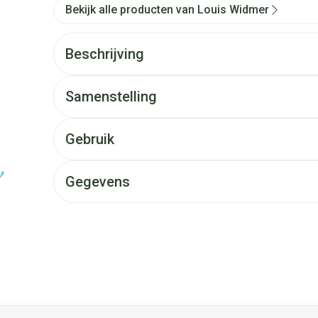
Bekijk alle producten van Louis Widmer
Beschrijving
Samenstelling
Gebruik
Gegevens
et de tabtoets. Je kunt de carrousel overslaan of direct naar d