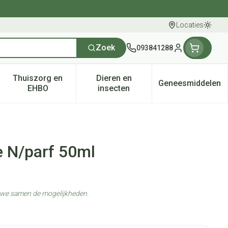
Locaties
Oversc
Zoek
093841288
Klant menu
Thuiszorg en
Dieren en
Geneesmiddelen
tegorie
50+ categorie
enu voor Natuur geneeskunde categorie
Toon submenu voor Thuiszorg en EHBO categorie
Toon submenu voor Dieren en 
Toon subm
EHBO
insecten
 N/parf 50ml
n we samen de mogelijkheden.