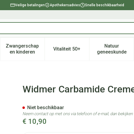
Veilige betalingen
Apothekersadvies
Snelle beschikbaarheid
Zwangerschap
Natuur
Vitaliteit 50+
, verzorging en hygiëne categorie
enu voor Dieet, voeding en vitamines categorie
Toon submenu voor Zwangerschap en kinderen ca
Toon submenu voor Vitaliteit 
Toon subm
en kinderen
geneeskunde
parf 50ml
Widmer Carbamide Creme
Niet beschikbaar
Neem contact op met ons via telefoon of e-mail, dan bekijke
€ 10,90