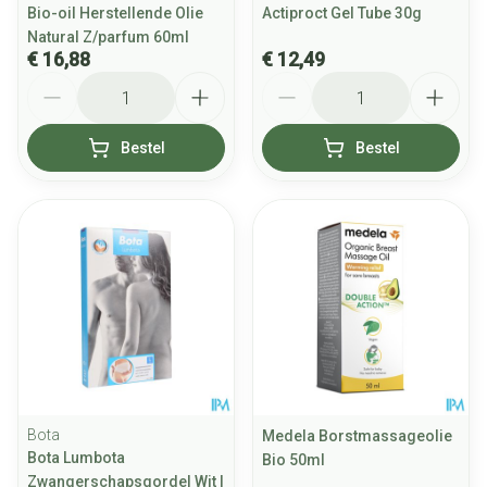
Bio-oil Herstellende Olie
Actiproct Gel Tube 30g
Natural Z/parfum 60ml
€ 16,88
€ 12,49
Aantal
Aantal
Bestel
Bestel
Bota
Medela Borstmassageolie
Bota Lumbota
Bio 50ml
Zwangerschapsgordel Wit l