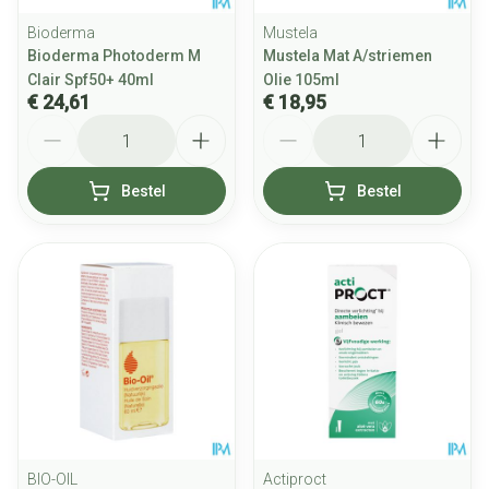
Bioderma
Mustela
Bioderma Photoderm M
Mustela Mat A/striemen
Clair Spf50+ 40ml
Olie 105ml
€ 24,61
€ 18,95
Aantal
Aantal
Bestel
Bestel
BIO-OIL
Actiproct