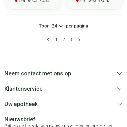
Niet beschikbaar
Niet beschikbaar
Toon
per pagina
Pagina's
U lees momenteel pagina
Pagina
Pagina
1
2
3
Neem contact met ons op
Klantenservice
Uw apotheek
Nieuwsbrief
Blijf op de hoogte van nieuwe producten en promoties