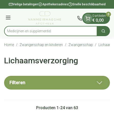
Dia 1 van 1
Ga naar de inhoud
Veilige betalingen
Apothekersadvies
Snelle beschikbaarheid
0
0 artikelen
Menu
€ 0,00
Medicij
Zoek
Product, merk, categorie...
Home
/
Zwangerschap en kinderen
/
Zwangerschap
/
Lichaams
Lichaamsverzorging
Filteren
Producten
1
-
24
van
63