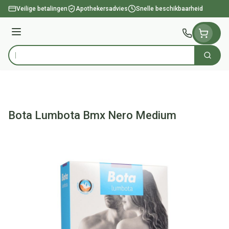
Ga naar de inhoud
Veilige betalingen
Apothekersadvies
Snelle beschikbaarheid
Menu
Zoek
Product, merk, categorie...
Bota Lumbota Bmx Nero Medium