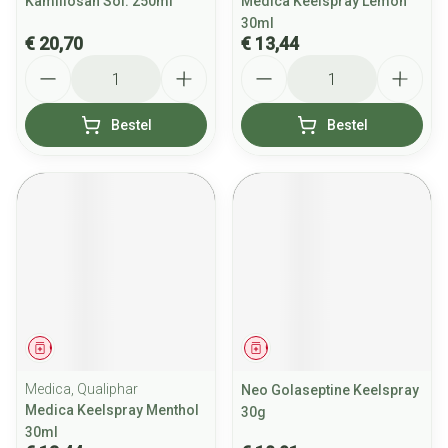
Kamillosan Sol. 250ml
Medica Keelspray Lemon
30ml
€ 20,70
€ 13,44
Aantal
Aantal
Bestel
Bestel
Geneesmiddel
Geneesmiddel
Medica, Qualiphar
Neo Golaseptine Keelspray
Medica Keelspray Menthol
30g
30ml