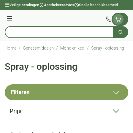
Ga naar de inhoud
Veilige betalingen
Apothekersadvies
Snelle beschikbaarheid
Menu
Zoek
Product, merk, categorie...
Home
/
Geneesmiddelen
/
Mond en keel
/
Spray - oplossing
Spray - oplossing
Filteren
Doorgaan naar productlijst
Prijs
filter