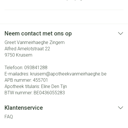
Neem contact met ons op
Greet Vanmeirhaeghe Zingem
Alfred Amelotstraat 22
9750
Kruisem
Telefoon:
093841288
E-mailadres:
kruisem@
apotheekvanmeirhaeghe.be
APB nummer:
455701
Apotheek titularis:
Eline Den Tijn
BTW nummer:
BE0436055283
Klantenservice
FAQ