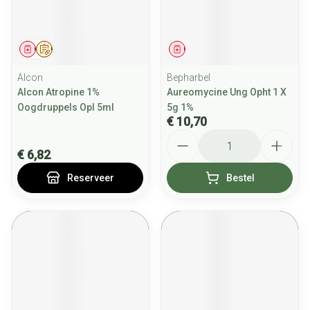
Geneesmiddel
Op voorschrift
Geneesmiddel
Alcon
Bepharbel
Alcon Atropine 1%
Aureomycine Ung Opht 1 X
Oogdruppels Opl 5ml
5g 1%
€ 10,70
Aantal
€ 6,82
Reserveer
Bestel