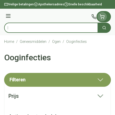
Ga naar de inhoud
Veilige betalingen
Apothekersadvies
Snelle beschikbaarheid
Menu
Zoek
Product, merk, categorie...
Home
/
Geneesmiddelen
/
Ogen
/
Ooginfecties
Ooginfecties
Filteren
Doorgaan naar productlijst
Prijs
filter