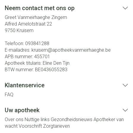
Neem contact met ons op
Greet Vanmeirhaeghe Zingem
Alfred Amelotstraat 22
9750
Kruisem
Telefoon:
093841288
E-mailadres:
kruisem@
apotheekvanmeirhaeghe.be
APB nummer:
455701
Apotheek titularis:
Eline Den Tijn
BTW nummer:
BE0436055283
Klantenservice
FAQ
Uw apotheek
Over ons
Nuttige links
Gezondheidsnieuws
Apotheker van
wacht
Voorschrift
Zorgtarieven