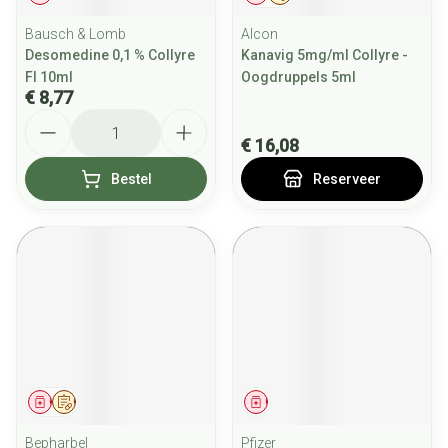
Bausch & Lomb
Alcon
Desomedine 0,1 % Collyre
Kanavig 5mg/ml Collyre -
Fl 10ml
Oogdruppels 5ml
€ 8,77
Aantal
€ 16,08
Bestel
Reserveer
Geneesmiddel
Op voorschrift
Geneesmiddel
Bepharbel
Pfizer