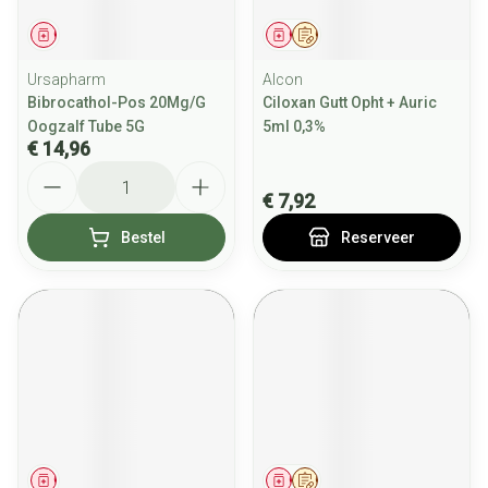
Geneesmiddel
Geneesmiddel
Op voorschrift
Ursapharm
Alcon
Bibrocathol-Pos 20Mg/G
Ciloxan Gutt Opht + Auric
Oogzalf Tube 5G
5ml 0,3%
€ 14,96
Aantal
€ 7,92
Bestel
Reserveer
Geneesmiddel
Geneesmiddel
Op voorschrift