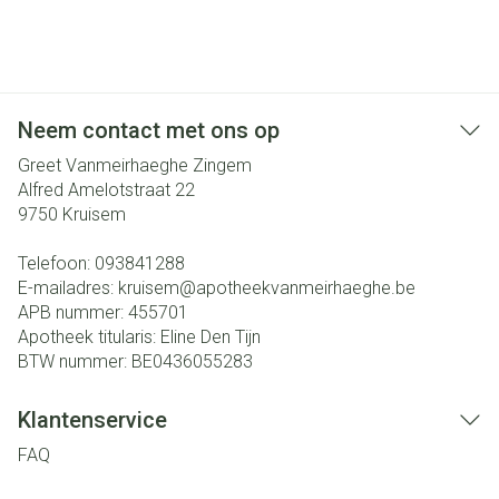
Neem contact met ons op
Greet Vanmeirhaeghe Zingem
Alfred Amelotstraat 22
9750
Kruisem
Telefoon:
093841288
E-mailadres:
kruisem@
apotheekvanmeirhaeghe.be
APB nummer:
455701
Apotheek titularis:
Eline Den Tijn
BTW nummer:
BE0436055283
Klantenservice
FAQ