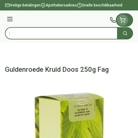
Ga naar de inhoud
Veilige betalingen
Apothekersadvies
Snelle beschikbaarheid
Menu
Zoek
Product, merk, categorie...
Guldenroede Kruid Doos 250g Fag