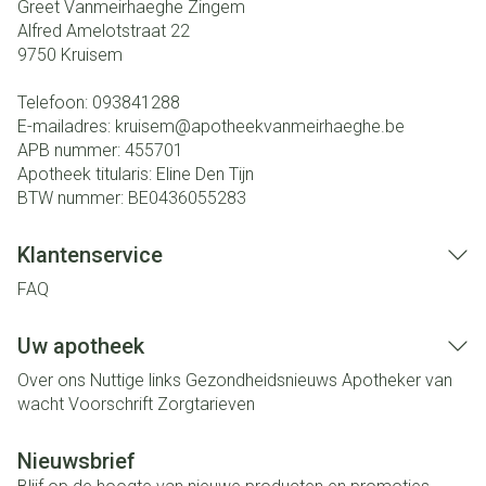
Greet Vanmeirhaeghe Zingem
Alfred Amelotstraat 22
9750
Kruisem
Telefoon:
093841288
E-mailadres:
kruisem@
apotheekvanmeirhaeghe.be
APB nummer:
455701
Apotheek titularis:
Eline Den Tijn
BTW nummer:
BE0436055283
Klantenservice
FAQ
Uw apotheek
Over ons
Nuttige links
Gezondheidsnieuws
Apotheker van
wacht
Voorschrift
Zorgtarieven
Nieuwsbrief