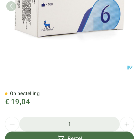
Novofine Ster Naald 6mm/31g
Op bestelling
€ 19,04
Aantal
Bestel