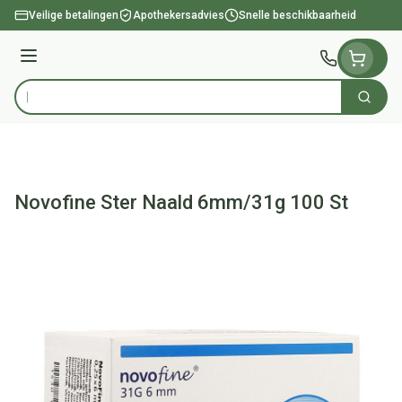
Ga naar de inhoud
Veilige betalingen
Apothekersadvies
Snelle beschikbaarheid
Menu
Zoek
Product, merk, categorie...
Novofine Ster Naald 6mm/31g 100 St