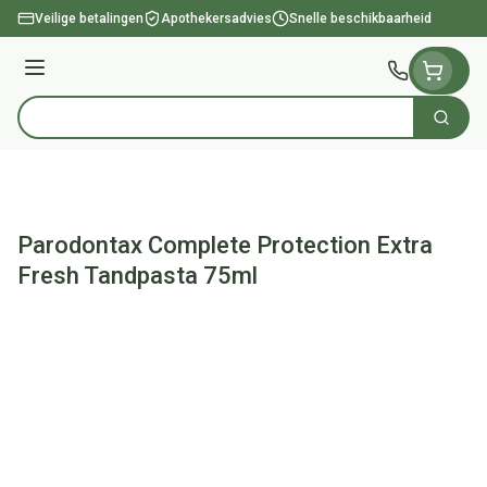
Ga naar de inhoud
Veilige betalingen
Apothekersadvies
Snelle beschikbaarheid
Menu
Zoek
Product, merk, categorie...
Parodontax Complete Protection Extra
Fresh Tandpasta 75ml