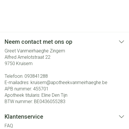
Neem contact met ons op
Greet Vanmeirhaeghe Zingem
Alfred Amelotstraat 22
9750
Kruisem
Telefoon:
093841288
E-mailadres:
kruisem@
apotheekvanmeirhaeghe.be
APB nummer:
455701
Apotheek titularis:
Eline Den Tijn
BTW nummer:
BE0436055283
Klantenservice
FAQ