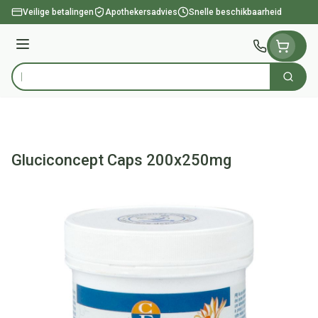
Ga naar de inhoud
Veilige betalingen
Apothekersadvies
Snelle beschikbaarheid
Menu
Zoek
Product, merk, categorie...
Gluciconcept Caps 200x250mg