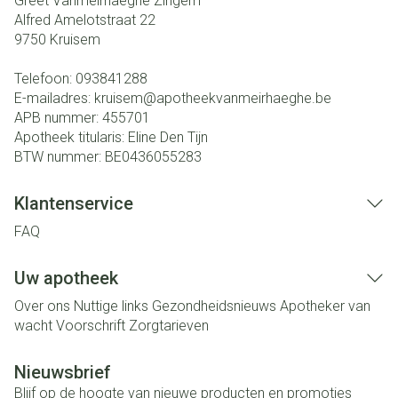
Greet Vanmeirhaeghe Zingem
Alfred Amelotstraat 22
9750
Kruisem
Telefoon:
093841288
E-mailadres:
kruisem@
apotheekvanmeirhaeghe.be
APB nummer:
455701
Apotheek titularis:
Eline Den Tijn
BTW nummer:
BE0436055283
Klantenservice
FAQ
Uw apotheek
Over ons
Nuttige links
Gezondheidsnieuws
Apotheker van
wacht
Voorschrift
Zorgtarieven
Nieuwsbrief
Blijf op de hoogte van nieuwe producten en promoties